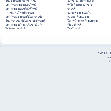
โพสขายของยังไงให้มีคนซื้อ
ยอดขายตกเกิดจากอะไร
smf โพสขายของแบบไหนดี
ทำไมต้องเพิ่มยอดขาย
smf ขายของออนไลน์ที่ไหนดี
ขายฟรี
เทคนิคการโพสต์ขายของ
ยอดการขาย คืออะไร
smf โพสต์ขายของให้ยอดขายปัง
กลยุทธ์เพิ่มยอดขาย
โพสต์ขายของให้ยอดขายปังโพสฟรี
โพสฟรีการกระตุ้นยอดขาย
smf ขายของในกลุ่มซื้อขายสินค้า
เว็บบอร์ดฟรี
ไม่รู้จะขายอะไรดี
โปรโมทฟรี
SMF 2.0.1
Simp
S