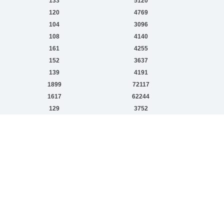
133
5120
120
4769
104
3096
108
4140
161
4255
152
3637
139
4191
1899
72117
1617
62244
129
3752