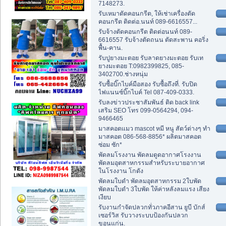
7148273.
รับเหมาตัดคอนกรีต, ให้เช่าเครื่องตัด
คอนกรีต ติดต่อ.นนท์ 089-6616557...
รับจ้างตัดคอนกรีต ติดต่อนนท์ 089-
6616557 รับจ้างตัดถนน ตัดสะพาน คอริ่ง
พื้น-คาน.
รับปูยางมะตอย รับลาดยางมะตอย รับเท
ยางมะตอย T:0982399825, 085-
3402700.ช่างหนุ่ม
รับซื้อบิ๊กไบค์มือสอง รับซื้อถึงที่. รับปิด
ไฟแนนซ์บิ๊กไบค์ Tel 087-409-0333.
รับลงข่าวประชาสัมพันธ์ ติด back link
เสริม SEO โทร 099-0564294, 094-
9466465
มาสคอตแมว mascot หมี หนู สัตว์ต่างๆ ทำ
มาสคอต 086-568-8856* ผลิตมาสคอต
ซ่อม ซัก*
พัดลมโรงงาน พัดลมดูดอากาศโรงงาน
พัดลมอุตสาหกรรมสำหรับระบายอากาศ
ในโรงงาน โกดัง
พัดลมใบดำ พัดลมอุตสาหกรรม 2ใบพัด
พัดลมใบดำ 3ใบพัด ให้ค่าหลังลมแรง เสียง
เงียบ
รับงานกำจัดปลวกทั่วภาคอีสาน ยูบี บักส์
เซอร์วิส รับวางระบบป้องกันปลวก
ขอนแก่น.