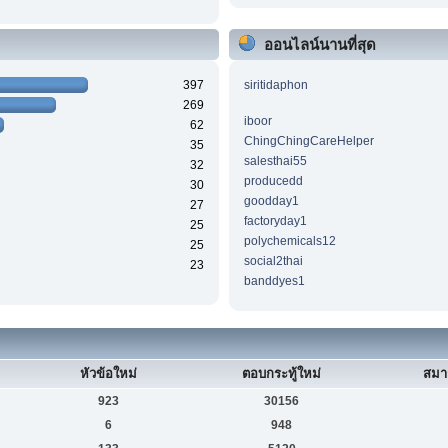
ออนไลน์นานที่สุด
397
siritidaphon
269
iboor
62
ChingChingCareHelper
35
salesthai55
32
producedd
30
goodday1
27
factoryday1
25
polychemicals12
25
social2thai
23
banddyes1
หัวข้อใหม่
ตอบกระทู้ใหม่
สมา
923
30156
6
948