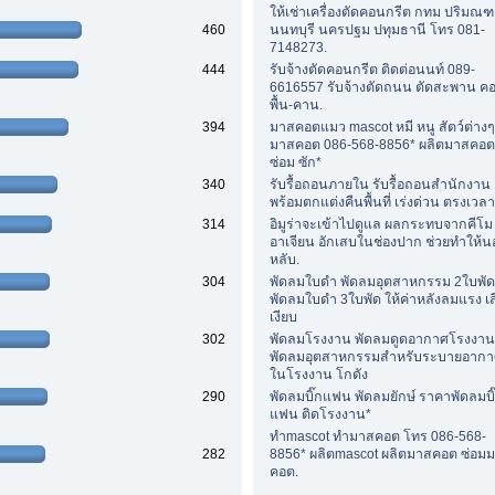
ให้เช่าเครื่องตัดคอนกรีต กทม ปริมณ
460
นนทบุรี นครปฐม ปทุมธานี โทร 081-
7148273.
444
รับจ้างตัดคอนกรีต ติดต่อนนท์ 089-
6616557 รับจ้างตัดถนน ตัดสะพาน คอร
พื้น-คาน.
394
มาสคอตแมว mascot หมี หนู สัตว์ต่าง
มาสคอต 086-568-8856* ผลิตมาสคอต
ซ่อม ซัก*
340
รับรื้อถอนภายใน รับรื้อถอนสำนักงาน
พร้อมตกแต่งคืนพื้นที่ เร่งด่วน ตรงเวลา
314
อิมูร่าจะเข้าไปดูแล ผลกระทบจากคีโม
อาเจียน อักเสบในช่องปาก ช่วยทำให้
หลับ.
304
พัดลมใบดำ พัดลมอุตสาหกรรม 2ใบพัด
พัดลมใบดำ 3ใบพัด ให้ค่าหลังลมแรง เส
เงียบ
302
พัดลมโรงงาน พัดลมดูดอากาศโรงงาน
พัดลมอุตสาหกรรมสำหรับระบายอาก
ในโรงงาน โกดัง
290
พัดลมบิ๊กแฟน พัดลมยักษ์ ราคาพัดลมบิ
แฟน ติดโรงงาน*
ทำmascot ทำมาสคอต โทร 086-568-
282
8856* ผลิตmascot ผลิตมาสคอต ซ่อม
คอต.