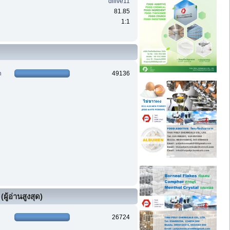
dilive11
81.85
1:1
า
49136
ผู้อ่านสูงสุด)
26724