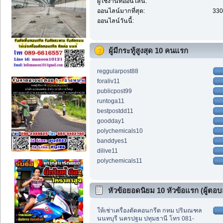
ผู้ใช้งานที่ออนไลน์:
ออนไลน์มากที่สุด:
330
ออนไลน์วันนี้:
ผู้มีกระทู้สูงสุด 10 คนแรก
reggularpost88
foraliv11
publicpost99
runtoga11
bestpostdd11
goodday1
polychemicals10
banddyes1
dilive11
polychemicals11
หัวข้อยอดนิยม 10 หัวข้อแรก (ผู้ตอบส
ให้เช่าเครื่องตัดคอนกรีต กทม ปริมณฑล
นนทบุรี นครปฐม ปทุมธานี โทร 081-