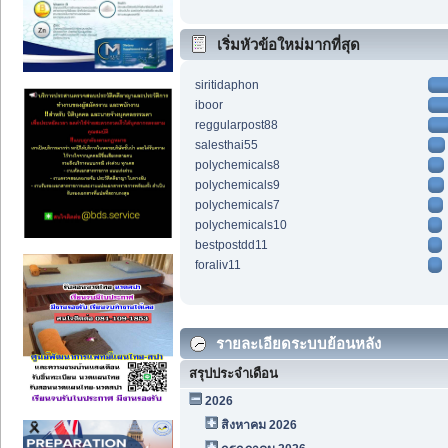
เริ่มหัวข้อใหม่มากที่สุด
siritidaphon
iboor
reggularpost88
salesthai55
polychemicals8
polychemicals9
polychemicals7
polychemicals10
bestpostdd11
foraliv11
รายละเอียดระบบย้อนหลัง
สรุปประจำเดือน
2026
สิงหาคม 2026