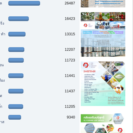
ฑล
26487
16423
ิ่ง
ๆ ทำ
13315
12207
11723
นอน
11441
ียง
11437
าศ
๊ก
11205
9340
มาส