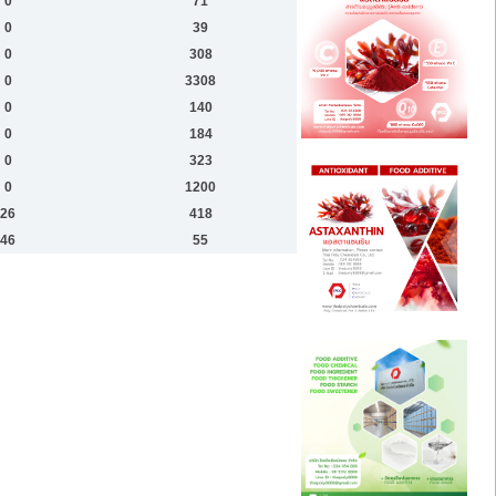
0
71
0
39
0
308
0
3308
0
140
0
184
0
323
0
1200
26
418
46
55