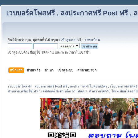
เวบบอร์ดโพสฟรี , ลงประกาศฟรี Post ฟรี , ล
ยินดีต้อนรับคุณ,
บุคคลทั่วไป
กรุณา
เข้าสู่ระบบ
หรือ
ลงทะเบียน
เข้าสู่ระบบด้วยชื่อผู้ใช้ รหัสผ่าน และระยะเวลาในเซสชั่น
หน้าแรก
ช่วยเหลือ
ค้นหา
เข้าสู่ระบบ
สมัครสมาชิก
เวบบอร์ดโพสฟรี , ลงประกาศฟรี Post ฟรี , ลงประกาศฟรีไม่ต้องสมัคร , เว็บประกาศฟรีติดอั
จำหน่ายเครื่องใช้ไฟฟ้า เคมีภัณฑ์ ชิงช้าเหล็ก กาแฟสด
»
ทำความรู้จักกับ ไทเทเนียมไดออกไซ