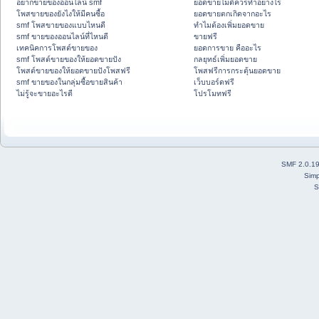
อยากขายของออนไลน์ smf
ยอดขายไม่ดีควรทำอย่างไร
โพสขายของยังไงให้มีคนซื้อ
ยอดขายตกเกิดจากอะไร
smf โพสขายของแบบไหนดี
ทำไมต้องเพิ่มยอดขาย
smf ขายของออนไลน์ที่ไหนดี
ขายฟรี
เทคนิคการโพสต์ขายของ
ยอดการขาย คืออะไร
smf โพสต์ขายของให้ยอดขายปัง
กลยุทธ์เพิ่มยอดขาย
โพสต์ขายของให้ยอดขายปังโพสฟรี
โพสฟรีการกระตุ้นยอดขาย
smf ขายของในกลุ่มซื้อขายสินค้า
เว็บบอร์ดฟรี
ไม่รู้จะขายอะไรดี
โปรโมทฟรี
SMF 2.0.1
Simp
S