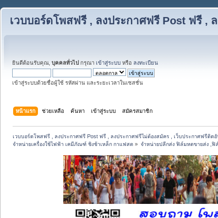
เวบบอร์ดโพสฟรี , ลงประกาศฟรี Post ฟรี , ล
ยินดีต้อนรับคุณ,
บุคคลทั่วไป
กรุณา
เข้าสู่ระบบ
หรือ
ลงทะเบียน
เข้าสู่ระบบด้วยชื่อผู้ใช้ รหัสผ่าน และระยะเวลาในเซสชั่น
หน้าแรก
ช่วยเหลือ
ค้นหา
เข้าสู่ระบบ
สมัครสมาชิก
เวบบอร์ดโพสฟรี , ลงประกาศฟรี Post ฟรี , ลงประกาศฟรีไม่ต้องสมัคร , เว็บประกาศฟรีติดอั
จำหน่ายเครื่องใช้ไฟฟ้า เคมีภัณฑ์ ชิงช้าเหล็ก กาแฟสด
»
จำหน่ายปลีกส่ง ฟิล์มหดขายส่ง ,ฟิ