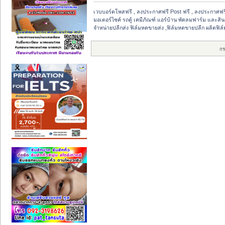
เวบบอร์ดโพสฟรี , ลงประกาศฟรี Post ฟรี , ลงประกาศฟรีไ
มอเตอร์ไซค์ รถตู้ เคมีภัณฑ์ แอร์บ้าน พัดลมฟาร์ม และสินค้
จำหน่ายปลีกส่ง ฟิล์มหดขายส่ง ,ฟิล์มหดขายปลีก ผลิตฟิล์
กร