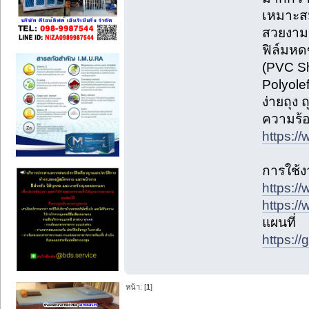
เหมาะสม
สวยงาม
ฟิล์มหด
(PVC Sh
Polyole
ง่ายถุง
ความร้อ
https:/
การใช้
https:/
https:/
แผนที่
https:
หน้า: [
1
]