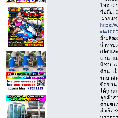
โทร. 02
มือถือ.
ฝากแชร
https:/
id=100
สั่งผลิ
สำหรับเ
ผลิตและ
แกน แบบ
มีชาย (
ด้าน เป็
รักษาสิน
ขีดข่วน 
ได้ถูกแ
ลูกค้าส
ตามขนาด
สำเร็จช
มากกว่า