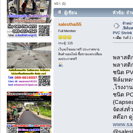
หน้า: [
1
]
ผู้เขียน
หัวข้อ: จำ
ฟิล์มหด PVC Shrink Film จัดส่ง (อ่าน 68
จำหน่า
salesthai55
,ฟิล์ม
Full Member
PVC Shrink F
«
เมื่อ:
วันที่ 2
กระทู้: 115
เว็บลงโฆษณาฟรี ประกาศขาย
สินค้าออนไลน์ ซื้อขายแลกเปลี่ยน
พลาสติกเ
ลงประกาศฟรี
พลาสติก
ชนิด PV
ฟิล์มหด
,โรงงาน
ชนิด PO
(Capsea
จัดส่งทั
สต๊อก ด
www.sa
@sales