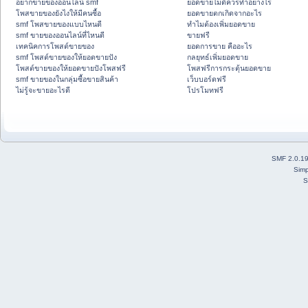
อยากขายของออนไลน์ smf
ยอดขายไม่ดีควรทำอย่างไร
โพสขายของยังไงให้มีคนซื้อ
ยอดขายตกเกิดจากอะไร
smf โพสขายของแบบไหนดี
ทำไมต้องเพิ่มยอดขาย
smf ขายของออนไลน์ที่ไหนดี
ขายฟรี
เทคนิคการโพสต์ขายของ
ยอดการขาย คืออะไร
smf โพสต์ขายของให้ยอดขายปัง
กลยุทธ์เพิ่มยอดขาย
โพสต์ขายของให้ยอดขายปังโพสฟรี
โพสฟรีการกระตุ้นยอดขาย
smf ขายของในกลุ่มซื้อขายสินค้า
เว็บบอร์ดฟรี
ไม่รู้จะขายอะไรดี
โปรโมทฟรี
SMF 2.0.1
Simp
S