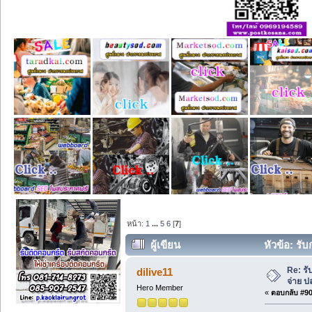
หน้า:
1
...
5
6
[
7
]
ผู้เขียน
หัวข้อ: รั
Re: ร
dilive11
จ่าย 
Hero Member
«
ตอบกลับ #90 