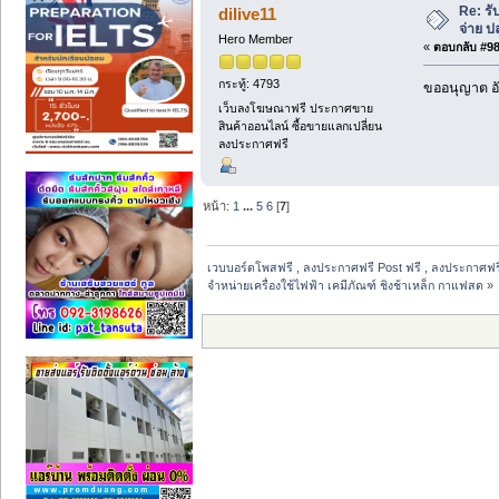
Re: ร
dilive11
จ่าย 
Hero Member
«
ตอบกลับ #98 
กระทู้: 4793
ขออนุญาต อั
เว็บลงโฆษณาฟรี ประกาศขาย
สินค้าออนไลน์ ซื้อขายแลกเปลี่ยน
ลงประกาศฟรี
หน้า:
1
...
5
6
[
7
]
เวบบอร์ดโพสฟรี , ลงประกาศฟรี Post ฟรี , ลงประกาศฟรีไ
จำหน่ายเครื่องใช้ไฟฟ้า เคมีภัณฑ์ ชิงช้าเหล็ก กาแฟสด
»