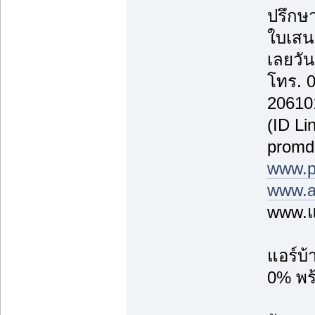
ปรึกษา
ใบเสน
เลยวันน
โทร. 
20610
(ID Li
promd
www.p
www.a
www.แ
แอร์บ
0% พร้