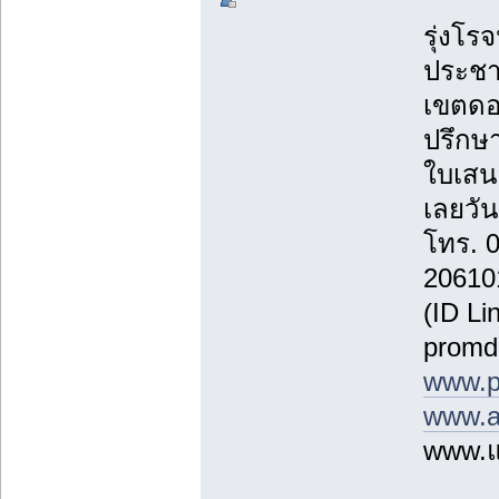
รุ่งโรจ
ประชา
เขตดอ
ปรึกษา
ใบเสน
เลยวันน
โทร. 
20610
(ID Li
promd
www.p
www.a
www.แ