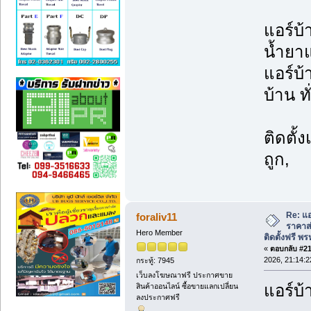
แอร์บ้
น้ำยาแ
แอร์บ้
บ้าน ท
ติดตั้
ถูก,
Re: แอ
foraliv11
ราคาส่
Hero Member
ติดตั้งฟรี 
«
ตอบกลับ #212
2026, 21:14:2
กระทู้: 7945
เว็บลงโฆษณาฟรี ประกาศขาย
แอร์บ้
สินค้าออนไลน์ ซื้อขายแลกเปลี่ยน
ลงประกาศฟรี