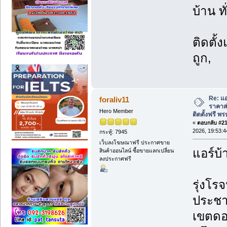
บ้าน ท
ติดตั้
ถูก,
Re: แอ
foraliv11
ราคาส่
Hero Member
ติดตั้งฟรี 
«
ตอบกลับ #211
2026, 19:53:4
กระทู้: 7945
เว็บลงโฆษณาฟรี ประกาศขาย
แอร์บ้
สินค้าออนไลน์ ซื้อขายแลกเปลี่ยน
ลงประกาศฟรี
รุ่งโรจ
ประชา
เขตดอ