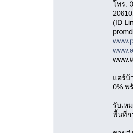
โทร. 
20610
(ID Li
promd
www.p
www.a
www.แ
แอร์บ
0% พร้
รับเหม
พื้นที
ขายส่ง