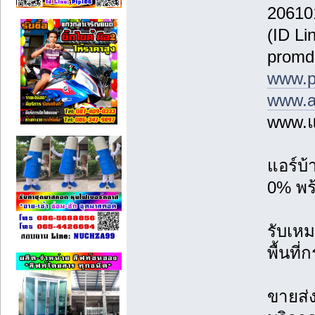
20610
(ID Li
promd
www.p
www.a
www.แ
แอร์บ
0% พร้
รับเหม
พื้นที
ขายส่ง