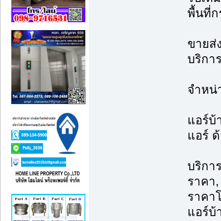
พื้นที
ขายส่ง
บริการ
จำหน่
แอร์บ้
แอร์ ด
บริการ
ราคา, 
ราคาโ
แอร์บ้