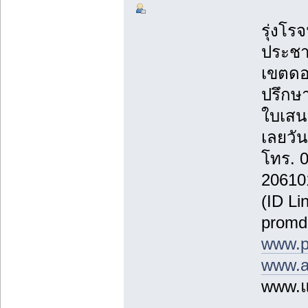
รุ่งโรจ
ประชา
เขตดอ
ปรึกษา
ใบเสน
เลยวันน
โทร. 
20610
(ID Li
promd
www.p
www.a
www.แ