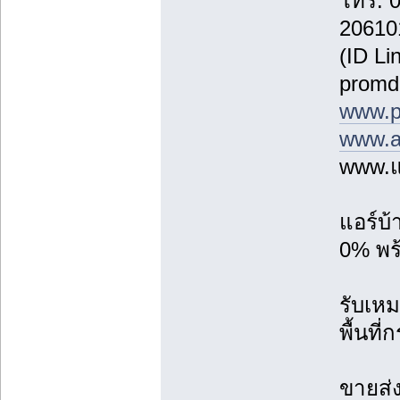
โทร. 
20610
(ID Li
promd
www.p
www.a
www.แ
แอร์บ
0% พร้
รับเหม
พื้นที
ขายส่ง