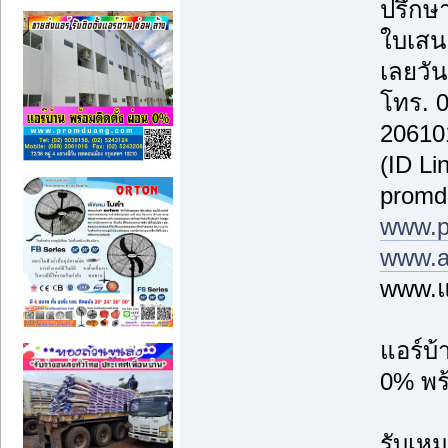
ปรึกษา
ใบเสน
เลยวันน
โทร. 
20610
(ID Li
promd
www.p
www.a
www.แ
แอร์บ
0% พร้
รับเหม