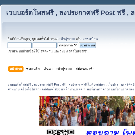
เวบบอร์ดโพสฟรี , ลงประกาศฟรี Post ฟรี , ล
ยินดีต้อนรับคุณ,
บุคคลทั่วไป
กรุณา
เข้าสู่ระบบ
หรือ
ลงทะเบียน
เข้าสู่ระบบด้วยชื่อผู้ใช้ รหัสผ่าน และระยะเวลาในเซสชั่น
หน้าแรก
ช่วยเหลือ
ค้นหา
เข้าสู่ระบบ
สมัครสมาชิก
เวบบอร์ดโพสฟรี , ลงประกาศฟรี Post ฟรี , ลงประกาศฟรีไม่ต้องสมัคร , เว็บประกาศฟรีติดอั
จำหน่ายเครื่องใช้ไฟฟ้า เคมีภัณฑ์ ชิงช้าเหล็ก กาแฟสด
»
แอร์บ้านราคาถูก แอร์บ้านราคาส่ง