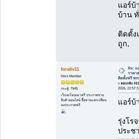
แอร์บ้
บ้าน ท
ติดตั้
ถูก,
Re: แอ
foraliv11
ราคาส่
Hero Member
ติดตั้งฟรี 
«
ตอบกลับ #219
2026, 22:57:3
กระทู้: 7945
เว็บลงโฆษณาฟรี ประกาศขาย
แอร์บ้
สินค้าออนไลน์ ซื้อขายแลกเปลี่ยน
ลงประกาศฟรี
รุ่งโรจ
ประชา