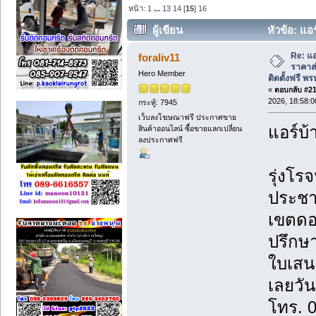
หน้า:
1
...
13
14
[
15
]
16
ผู้เขียน
หัวข้อ: แอ
บ้าน ติดตั้งฟรี พรหมดวงซัพพลาย (อ่าน 3
Re: แอ
foraliv11
ราคาส่
Hero Member
ติดตั้งฟรี 
«
ตอบกลับ #210
2026, 18:58:0
กระทู้: 7945
เว็บลงโฆษณาฟรี ประกาศขาย
แอร์บ้
สินค้าออนไลน์ ซื้อขายแลกเปลี่ยน
ลงประกาศฟรี
รุ่งโรจ
ประชา
เขตดอ
ปรึกษา
ใบเสน
เลยวันน
โทร. 