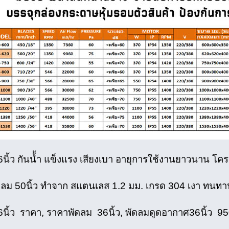
6นิ้ว กันน้้ำ แข็งแรง เสียงเบา อายุการใช้งานยาวนาน 
ดลม 50นิ้ว ทําจาก สแตนเลส 1.2 มม. เกรด 304 เงา ทนทา
6นิ้ว ราคา, ราคาพัดลม 36นิ้ว, พัดลมดูดอากาศ36นิ้ว 95