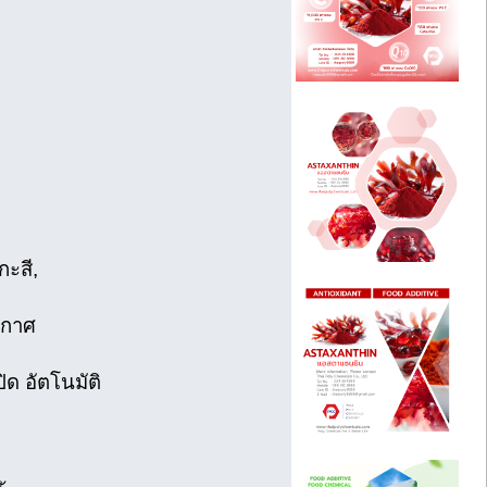
กะสี,
ากาศ
ิด อัตโนมัติ