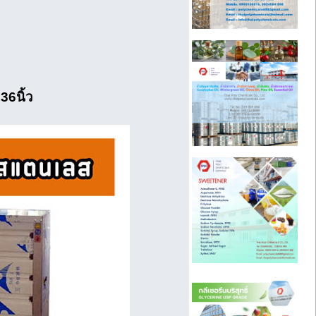
36นิ้ว