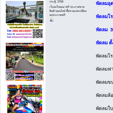
กระทู้: 3758
พัดลมอุ
เว็บลงโฆษณาฟรี ประกาศขาย
สินค้าออนไลน์ ซื้อขายแลกเปลี่ยน
ลงประกาศฟรี
พัดลมโร
พัดลม 36 
พัดลม ตั้
พัดลมโรง
พัดลมฟาร
พัดลมขน
พัดลมล้อ
พัดลมใบ