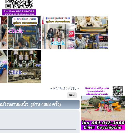
« หน้าที่แล้ว
ต่อไป »
พิมพ์
โรงงาน50นิ้ว (อ่าน 4083 ครั้ง)