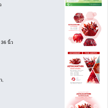
ว
6 นิ้ว
ว,