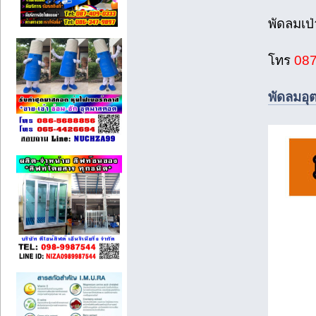
พัดลมเป
โทร
087
พัดลมอุ