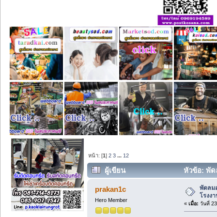
หน้า: [
1
]
2
3
...
12
ผู้เขียน
หัวข้อ: พั
พัดลม
prakan1c
โรงงาน
Hero Member
«
เมื่อ:
วันที่ 