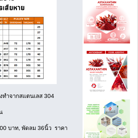
โครงทําจากสแตนเลส 304
น
00 บาท, พัดลม 36นิ้ว ราคา